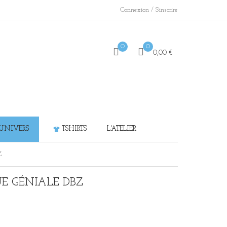
/
Connexion
S'inscrire
0
0
0,00 €
 UNIVERS
TSHIRTS
L'ATELIER
Z
UE GÉNIALE DBZ