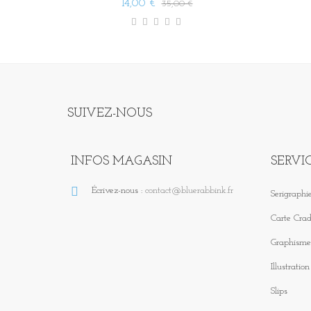
14,00 €
35,00 €
SUIVEZ-NOUS
INFOS MAGASIN
SERVI
Écrivez-nous :
contact@bluerabbink.fr
Serigraphie
Carte Crad
Graphisme 
Illustratio
Slips