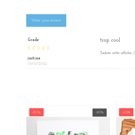
Write your review
trop cool
Grade
J'adore cette affiche
justine
09/11/2022
-60%
-60%
-60%