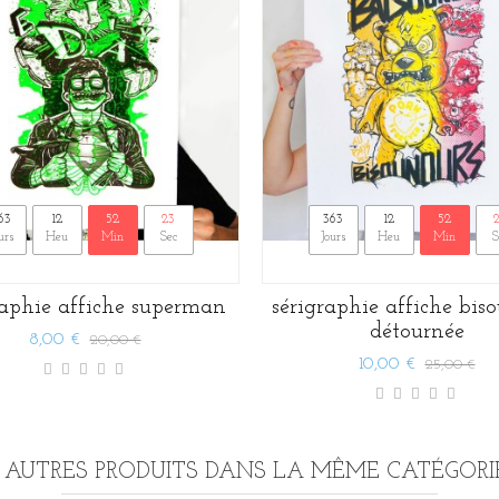
63
12
52
22
363
12
52
urs
Heu
Min
Sec
Jours
Heu
Min
S
raphie affiche superman
sérigraphie affiche bis
détournée
8,00 €
20,00 €
10,00 €
25,00 €
5 AUTRES PRODUITS DANS LA MÊME CATÉGORIE