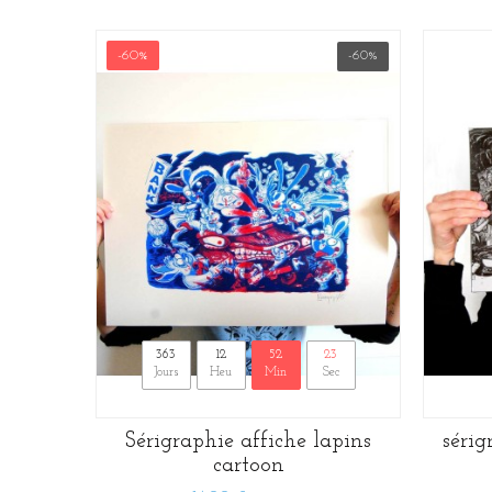
-60%
-60%
363
12
52
22
Jours
Heu
Min
Sec
Sérigraphie affiche lapins
sérig
cartoon