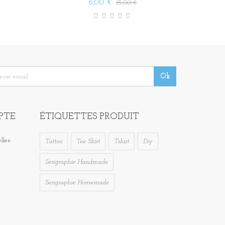
6,00 €
15,00 €
PTE
ÉTIQUETTES PRODUIT
lles
Tattoo
Tee Shirt
Tshirt
Diy
Serigraphie Handmade
Serigraphie Homemade