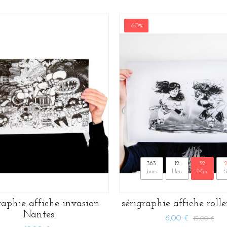
-60%
363
12
52
Jours
Heu
Min
S
raphie affiche invasion
sérigraphie affiche roll
Nantes
6,00 €
15,00 €