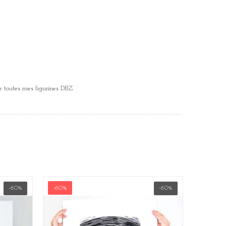
de toutes mes figurines DBZ
-60%
-60%
-60%
-60%