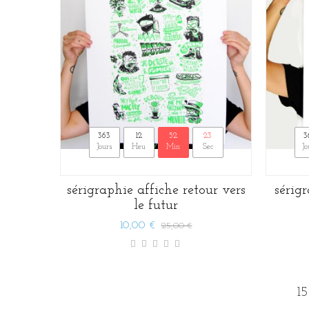
363
12
52
22
3
Jours
Heu
Min
Sec
Jo
sérigraphie affiche retour vers
sérig
le futur
10,00 €
25,00 €
1