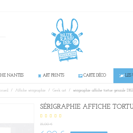
CHE NANTES
ART PRINTS
CARTE DÉCO
LES
cueil
Affiche sérigraphie
Geek art
sérigraphie affiche tortue géniale DB
SÉRIGRAPHIE AFFICHE TORT
15,00 €