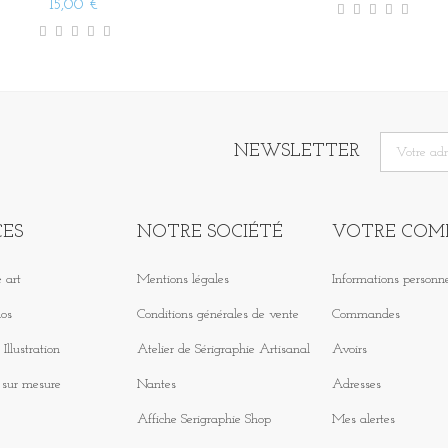
15,00 €
NEWSLETTER
CES
NOTRE SOCIÉTÉ
VOTRE COM
 art
Mentions légales
Informations personne
os
Conditions générales de vente
Commandes
Illustration
Atelier de Sérigraphie Artisanal
Avoirs
n sur mesure
Nantes
Adresses
Affiche Serigraphie Shop
Mes alertes