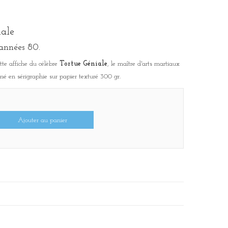
iale
 années 80.
te affiche du célèbre
Tortue Géniale
, le maître d'arts martiaux
é en sérigraphie sur papier texturé 300 gr.
Ajouter au panier