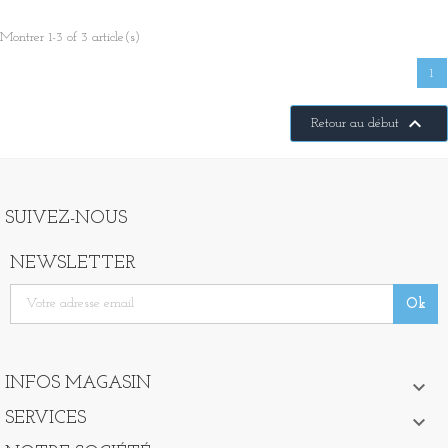
Montrer 1-3 of 3 article(s)
1

Retour au début
SUIVEZ-NOUS
NEWSLETTER
INFOS MAGASIN

SERVICES
