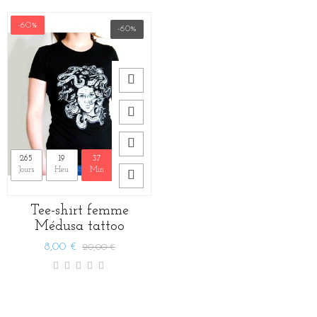
-60%
-60%
265
19
37
27
Jours
Heu
Min
Sec
Tee-shirt femme
Médusa tattoo
8,00 €
20,00 €