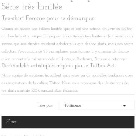
Série très limitée
Tee-shirt Femme pour se démarquer.
Quand on achète une édition limitée, que ce soit une affiche, un livre ou un tee,
on cherche à être unique. En proposant nos tirages très limités et fait main, nous
savons que nos clientes voudront acheter plus que des tee-shirts, mais des objets
collectors. Avec moins de 25 exemplaires pour femme, il y a moins de chance
qu'on rencontre le même modèle à Nantes, à Bordeaux, Paris ou à l'étranger.
Des modèles artistiques inspirés par le Tattoo Art.
Notre équipe de créateurs travaillent sans cesse sur de nouvelles tendances avec
des inspirations de la culture Tattoo. Nous vous proposons des illustrations de
tee-shirts d'artiste 100% exclusif Blue Rabb'ink.

Trier par:
Pertinence
Filtres