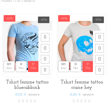
Montrer 1-3 of 3 article(s)
-60%
-60%
-60%
-60%
265
19
37
27
265
19
37
27
Jours
Heu
Min
Sec
Jours
Heu
Min
Sec
Tshirt femme tattoo
Tshirt femme tattoo
bluerabbink
crane hey
8,00 €
8,80 €
20,00 €
22,00 €