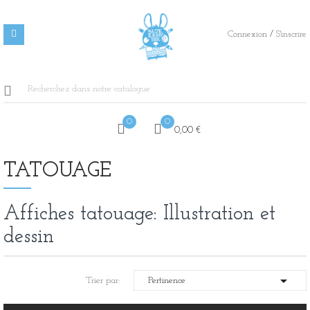
/
Connexion
S'inscrire
0
0
0,00 €
TATOUAGE
Affiches tatouage: Illustration et
dessin

Trier par:
Pertinence