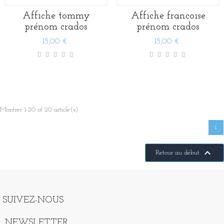
Affiche tommy
Affiche francoise
prénom crados
prénom crados
15,00 €
15,00 €
Montrer 1-20 of 20 article(s)
1

Retour au début
SUIVEZ-NOUS
NEWSLETTER