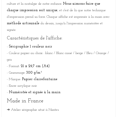
culture et la nostalgie de notre enfance.
Nous aimons faire que
chaque impression soit unique
, et c'est de là que notre technique
d'impression prend sa force. Chaque affiche est imprimée à la main avec
méthode artisanale
du dessin, jusqu'à l'impression numérotée et
signée.
Caractéristiques de l'affiche:
-
Sérigraphie 1 couleur noir
- Couleur papier au choix : blanc / Blanc cassé / beige / Bleu / Orange /
gris
- Format:
21 x 29,7 cm (A4)
- Grammage:
300 g/m²
- Marque:
Papier clairefontaine
- Encre acrylique noir
-
Numérotée et signée à la main
Made in France
➔ Atelier
sérigraphie situé à Nantes