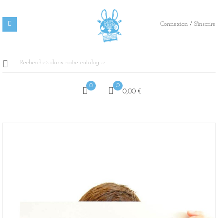
/
Connexion
S'inscrire
0
0
0,00 €