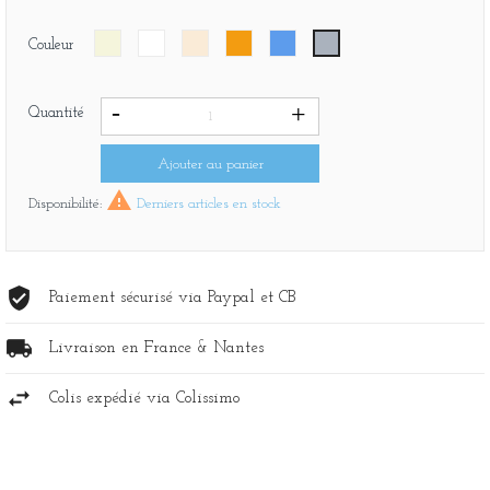
Beige
Blanc
Blanc
Orange
Bleu
Gris
Couleur
cassé
Quantité
Ajouter au panier

Disponibilité:
Derniers articles en stock
Paiement sécurisé via Paypal et CB
Livraison en France & Nantes
Colis expédié via Colissimo