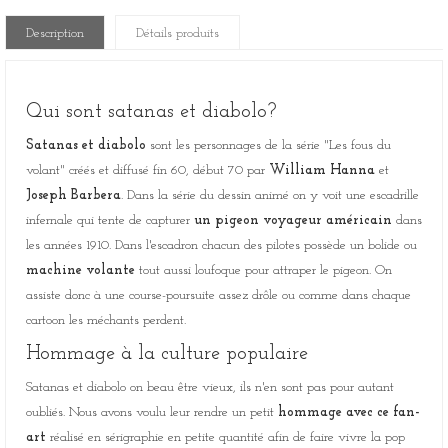
Description
Détails produits
Qui sont satanas et diabolo?
Satanas et diabolo
sont les personnages de la série "Les fous du
volant" créés et diffusé fin 60, début 70 par
William Hanna
et
Joseph Barbera
. Dans la série du dessin animé on y voit une escadrille
infernale qui tente de capturer
un pigeon voyageur américain
dans
les années 1910. Dans l'escadron chacun des pilotes possède un bolide ou
machine volante
tout aussi loufoque pour attraper le pigeon. On
assiste donc à une course-poursuite assez drôle ou comme dans chaque
cartoon les méchants perdent.
Hommage à la culture populaire
Satanas et diabolo on beau être vieux, ils n'en sont pas pour autant
oubliés. Nous avons voulu leur rendre un petit
hommage avec ce fan-
art
réalisé en sérigraphie en petite quantité afin de faire vivre la pop