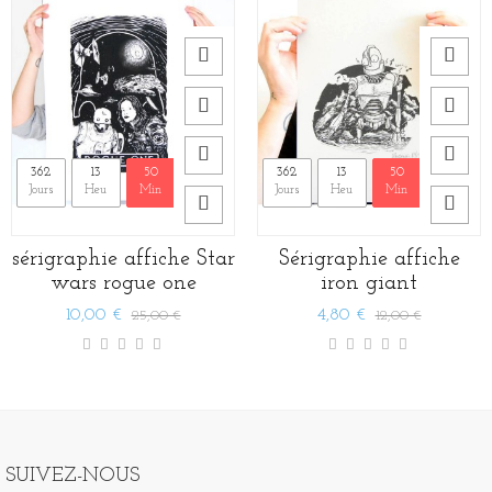
362
13
50
12
362
13
50
12
Jours
Heu
Min
Sec
Jours
Heu
Min
Sec
sérigraphie affiche Star
Sérigraphie affiche
wars rogue one
iron giant
10,00 €
4,80 €
25,00 €
12,00 €
SUIVEZ-NOUS