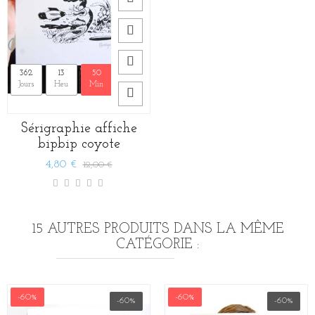
362
13
50
12
Jours
Heu
Min
Sec
Sérigraphie affiche
bipbip coyote
4,80 €
12,00 €
15 AUTRES PRODUITS DANS LA MÊME
CATÉGORIE :
-60%
-60%
-60%
-60%