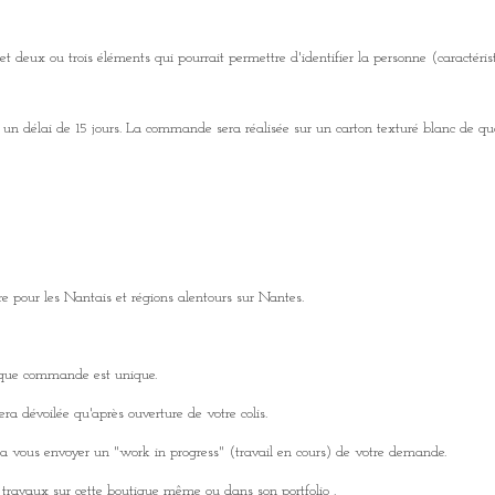
eux ou trois éléments qui pourrait permettre d'identifier la personne (caractéristiqu
s un délai de 15 jours. La commande sera réalisée sur un carton texturé blanc de q
 pour les Nantais et régions alentours sur Nantes.
 chaque commande est unique.
era dévoilée qu'après ouverture de votre colis.
urra vous envoyer un "work in progress" (travail en cours) de votre demande.
les travaux sur cette boutique même ou dans son
portfolio
.