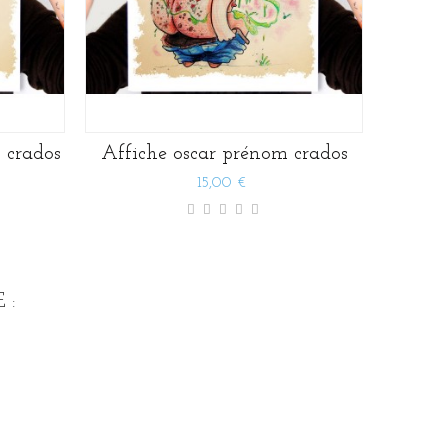
 crados
Affiche oscar prénom crados
Affich
15,00 €
 :