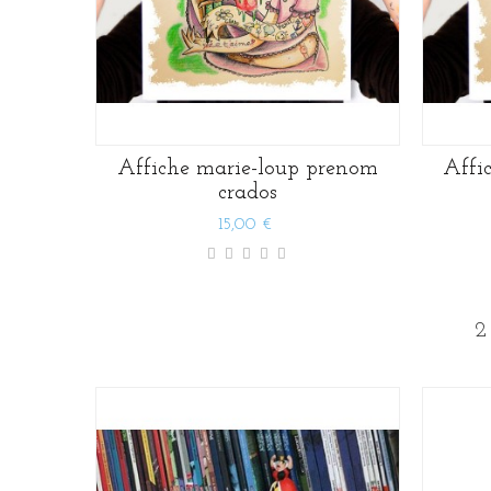
Affiche marie-loup prenom
Affi
crados
15,00 €
2