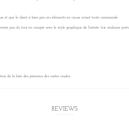
que et que le client à bien pris ces éléments en cause avant toute commande.
tre pas du tout en compte avec le style graphique de l'artiste (ex: réalisme portai
.
ction de la
liste des prénoms des cartes crados
REVIEWS