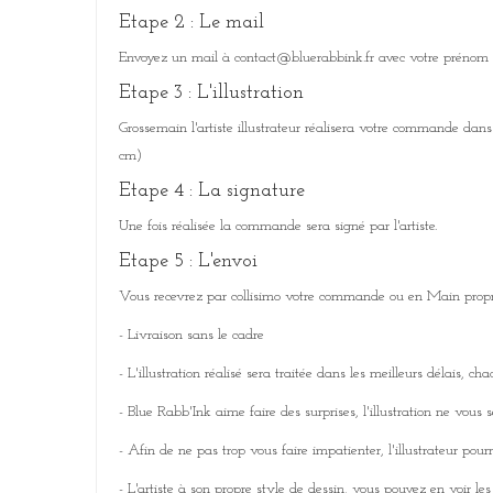
Etape 2 : Le mail
Envoyez un mail à contact@bluerabbink.fr avec votre prénom et d
Etape 3 : L'illustration
Grossemain l'artiste illustrateur réalisera votre commande dan
cm)
Etape 4 : La signature
Une fois réalisée la commande sera signé par l'artiste.
Etape 5 : L'envoi
Vous recevrez par collisimo votre commande ou en Main propre
- Livraison sans le cadre
- L'illustration réalisé sera traitée dans les meilleurs délais,
- Blue Rabb'Ink aime faire des surprises, l'illustration ne vous s
- Afin de ne pas trop vous faire impatienter, l'illustrateur po
- L'artiste à son propre style de dessin, vous pouvez en voir 