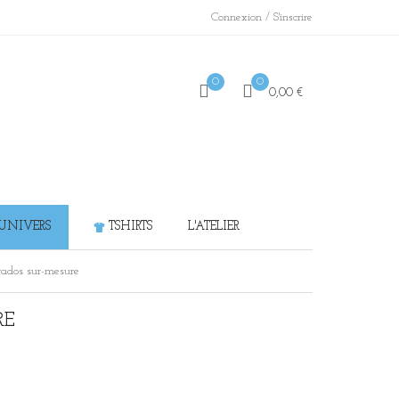
/
Connexion
S'inscrire
0
0
0,00 €
 UNIVERS
TSHIRTS
L'ATELIER
ados sur-mesure
RE