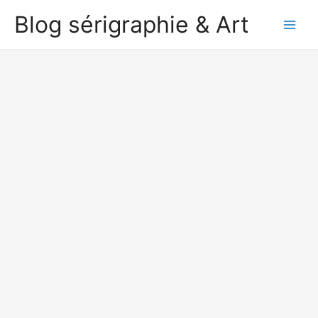
Aller
Blog sérigraphie & Art
au
Main
contenu
Men