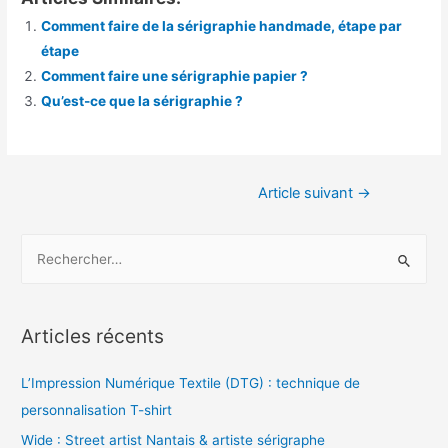
Comment faire de la sérigraphie handmade, étape par
étape
Comment faire une sérigraphie papier ?
Qu’est-ce que la sérigraphie ?
Navigation
Article suivant
→
de
l’article
R
e
c
h
Articles récents
e
r
L’Impression Numérique Textile (DTG) : technique de
c
personnalisation T-shirt
h
Wide : Street artist Nantais & artiste sérigraphe