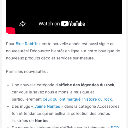
Pour
Blue Rabb’Ink
cette nouvelle année est aussi signe de
nouveautés! Découvrez bientôt en ligne sur notre boutique de
nouveaux produits déco et services sur-mesure.
Parmi les nouveautés :
Une nouvelle catégorie d’
affiche des légendes du rock
,
car vous le savez nous aimons la musique et
particulièrement
ceux qui ont marqué l’histoire du rock
.
Des mugs «
J’aime Nantes
» dans la catégorie Accessoires
fun et tendance qui embellira la collection des photos
illustrées de
Nantes
.
De nouvelles sérigraphies d’affiche sur le thème de la
POP