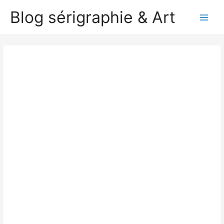
Aller
Blog sérigraphie & Art
au
Main
contenu
Men