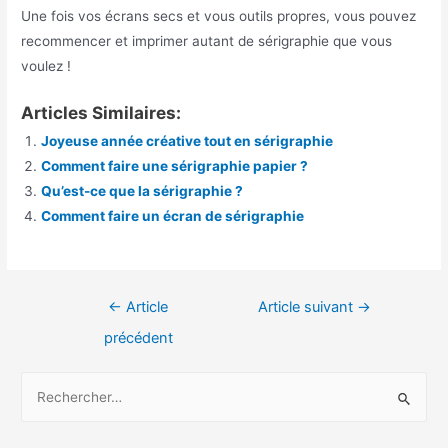
Une fois vos écrans secs et vous outils propres, vous pouvez
recommencer et imprimer autant de sérigraphie que vous
voulez !
Articles Similaires:
Joyeuse année créative tout en sérigraphie
Comment faire une sérigraphie papier ?
Qu’est-ce que la sérigraphie ?
Comment faire un écran de sérigraphie
Navigation
←
Article
Article suivant
→
de
précédent
l’article
R
e
c